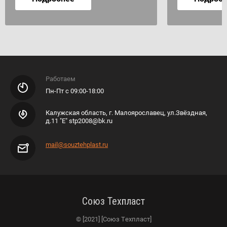
Работаем
Пн-Пт с 09:00-18:00
Калужская область, г. Малоярославец, ул.Звёздная,
д.11 "Е" stp2008@bk.ru
mail@souztehplast.ru
Союз Техпласт
© [2021] [Союз Техпласт]